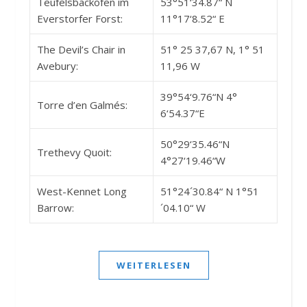
Teufelsbackofen im
53°51‘34.87“ N
Everstorfer Forst:
11°17‘8.52“ E
The Devil’s Chair in
51° 25 37,67 N, 1° 51
Avebury:
11,96 W
39°54‘9.76“N 4°
Torre d’en Galmés:
6‘54.37“E
50°29‘35.46“N
Trethevy Quoit:
4°27‘19.46“W
West-Kennet Long
51°24´30.84“ N 1°51
Barrow:
´04.10“ W
WEITERLESEN