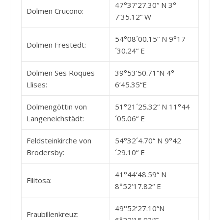
47°37‘27.30“ N 3°
Dolmen Crucono:
7‘35.12“ W
54°08´00.15“ N 9°17
Dolmen Frestedt:
´30.24“ E
Dolmen Ses Roques
39°53‘50.71“N 4°
Llises:
6‘45.35“E
Dolmengöttin von
51°21´25.32“ N 11°44
Langeneichstädt:
´05.06“ E
Feldsteinkirche von
54°32´4.70“ N 9°42
Brodersby:
´29.10“ E
41°44‘48.59“ N
Filitosa:
8°52‘17.82“ E
49°52‘27.10“N
Fraubillenkreuz:
6°22‘15.93“E