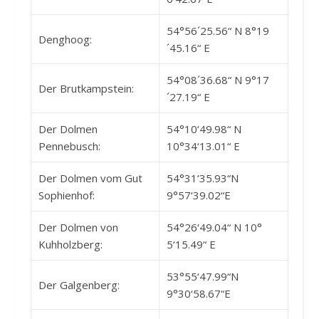
54°56´25.56“ N 8°19
Denghoog:
´45.16“ E
54°08´36.68“ N 9°17
Der Brutkampstein:
´27.19“ E
Der Dolmen
54°10‘49.98“ N
Pennebusch:
10°34‘13.01“ E
Der Dolmen vom Gut
54°31‘35.93“N
Sophienhof:
9°57‘39.02“E
Der Dolmen von
54°26‘49.04“ N 10°
Kuhholzberg:
5‘15.49“ E
53°55‘47.99“N
Der Galgenberg:
9°30‘58.67“E