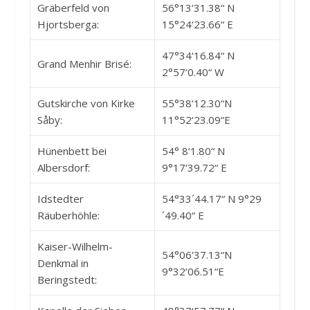
Gräberfeld von
56°13‘31.38“ N
Hjortsberga:
15°24‘23.66“ E
47°34‘16.84“ N
Grand Menhir Brisé:
2°57‘0.40“ W
Gutskirche von Kirke
55°38‘12.30“N
Såby:
11°52‘23.09“E
Hünenbett bei
54° 8‘1.80“ N
Albersdorf:
9°17‘39.72“ E
Idstedter
54°33´44.17“ N 9°29
Räuberhöhle:
´49.40“ E
Kaiser-Wilhelm-
54°06‘37.13“N
Denkmal in
9°32‘06.51“E
Beringstedt: