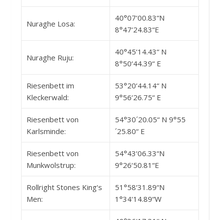
40°07‘00.83“N
Nuraghe Losa:
8°47‘24.83“E
40°45‘14.43“ N
Nuraghe Ruju:
8°50‘44.39“ E
Riesenbett im
53°20‘44.14“ N
Kleckerwald:
9°56‘26.75“ E
Riesenbett von
54°30´20.05“ N 9°55
Karlsminde:
´25.80“ E
Riesenbett von
54°43‘06.33“N
Munkwolstrup:
9°26‘50.81“E
Rollright Stones King‘s
51°58‘31.89“N
Men:
1°34‘14.89“W