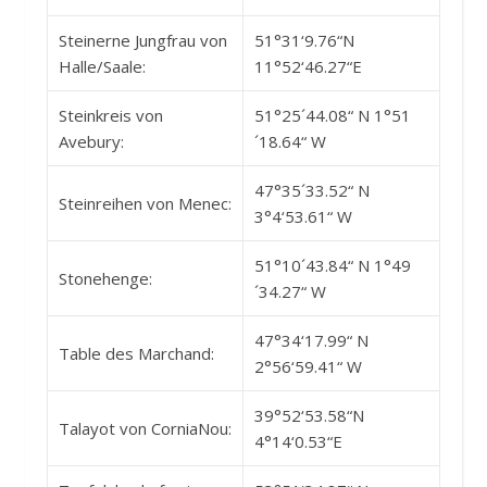
Steinerne Jungfrau von
51°31‘9.76“N
Halle/Saale:
11°52‘46.27“E
Steinkreis von
51°25´44.08“ N 1°51
Avebury:
´18.64“ W
47°35´33.52“ N
Steinreihen von Menec:
3°4‘53.61“ W
51°10´43.84“ N 1°49
Stonehenge:
´34.27“ W
47°34‘17.99“ N
Table des Marchand:
2°56‘59.41“ W
39°52‘53.58“N
Talayot von CorniaNou:
4°14‘0.53“E