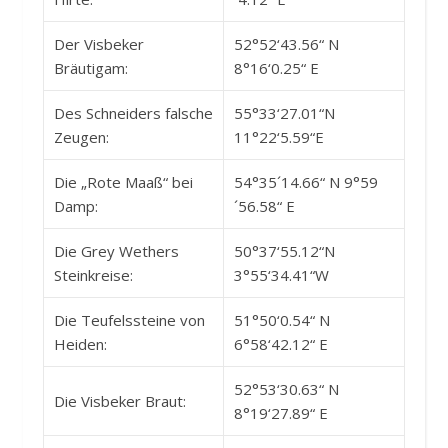
Der Visbeker
52°52‘43.56“ N
Bräutigam:
8°16‘0.25“ E
Des Schneiders falsche
55°33‘27.01“N
Zeugen:
11°22‘5.59“E
Die „Rote Maaß“ bei
54°35´14.66“ N 9°59
Damp:
´56.58“ E
Die Grey Wethers
50°37‘55.12“N
Steinkreise:
3°55‘34.41“W
Die Teufelssteine von
51°50‘0.54“ N
Heiden:
6°58‘42.12“ E
52°53‘30.63“ N
Die Visbeker Braut:
8°19‘27.89“ E