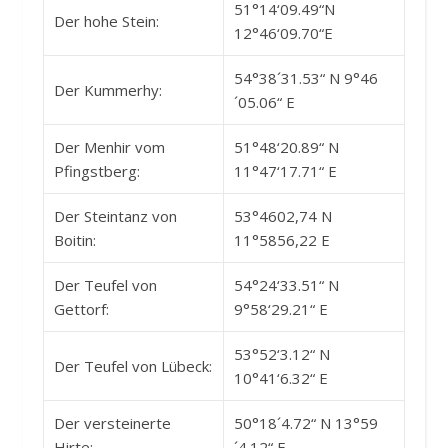
51°14‘09.49“N
Der hohe Stein:
12°46‘09.70“E
54°38´31.53“ N 9°46
Der Kummerhy:
´05.06“ E
Der Menhir vom
51°48‘20.89“ N
Pfingstberg:
11°47‘17.71“ E
Der Steintanz von
53°4602,74 N
Boitin:
11°5856,22 E
Der Teufel von
54°24‘33.51“ N
Gettorf:
9°58‘29.21“ E
53°52‘3.12“ N
Der Teufel von Lübeck:
10°41‘6.32“ E
Der versteinerte
50°18´4.72“ N 13°59
Hirte:
´4.12“ E