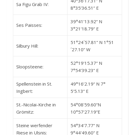
40°36‘17.31“ N
Sa Figu Grab IV:
8°35‘36.51“ E
39°41‘13.92“ N
Ses Paisses:
3°21‘18.79“ E
51°24´57.81“ N 1°51
Silbury Hill:
´27.10“ W
52°19‘15.37“ N
Sloopsteene:
7°54‘39.23“ E
Spellenstein in St.
49°16‘2.19“ N 7°
Ingbert:
5‘5.13“ E
St.-Nicolai-Kirche in
54°08‘59.60“N
Grömitz:
10°57‘27.19“E
Steine werfender
54°34‘7.77“ N
Riese in Ulsnis:
9°44‘49.60“ E