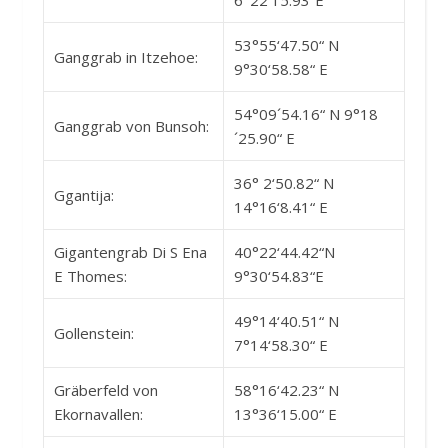
53°55‘47.50“ N
Ganggrab in Itzehoe:
9°30‘58.58“ E
54°09´54.16“ N 9°18
Ganggrab von Bunsoh:
´25.90“ E
36° 2‘50.82“ N
Ggantija:
14°16‘8.41“ E
Gigantengrab Di S Ena
40°22‘44.42“N
E Thomes:
9°30‘54.83“E
49°14‘40.51“ N
Gollenstein:
7°14‘58.30“ E
Gräberfeld von
58°16‘42.23“ N
Ekornavallen:
13°36‘15.00“ E