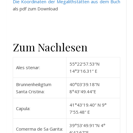
Die Koordinaten der Megalithstätten aus dem Buch
als pdf zum Download
Zum Nachlesen
55°22‘57.53“N
Ales stenar:
14°3‘16.31“ E
Brunnenheiligtum
40°03‘39.18“N
Santa Cristina:
8°43‘49.44“E
41°43‘19.40“ N 9°
Capula:
7‘55.48“ E
39°53‘49.91“N 4°
Comerma de Sa Garita:
6‘42.67“E