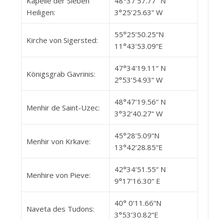
Kapelle der Sieben
48°37‘57.77“ N
Heiligen:
3°25‘25.63“ W
55°25‘50.25“N
Kirche von Sigersted:
11°43‘53.09“E
47°34‘19.11“ N
Königsgrab Gavrinis:
2°53‘54.93“ W
48°47‘19.56“ N
Menhir de Saint-Uzec:
3°32‘40.27“ W
45°28‘5.09“N
Menhir von Krkave:
13°42‘28.85“E
42°34‘51.55“ N
Menhire von Pieve:
9°17‘16.30“ E
40° 0‘11.66“N
Naveta des Tudons:
3°53‘30.82“E