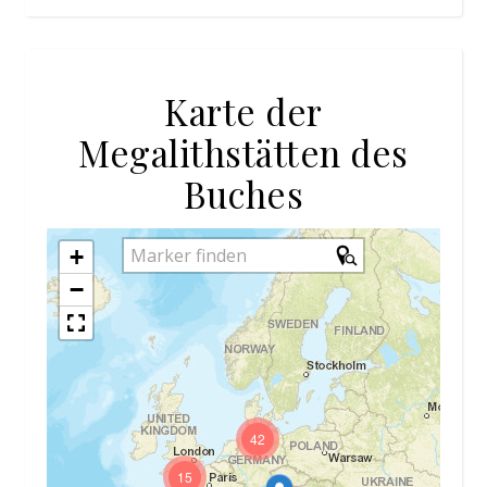
Karte der
Megalithstätten des
Buches
+
−
42
15